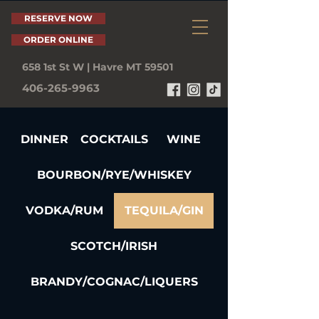
RESERVE NOW
ORDER ONLINE
658 1st St W | Havre MT 59501
406-265-9963
DINNER
COCKTAILS
WINE
BOURBON/RYE/WHISKEY
VODKA/RUM
TEQUILA/GIN
SCOTCH/IRISH
BRANDY/COGNAC/LIQUERS