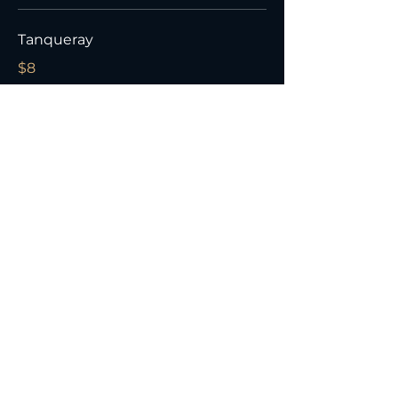
Tanqueray
$8
Gunpowder
$14
Hendricks
$15
Hendricks Grand Cabaret Royale
$18