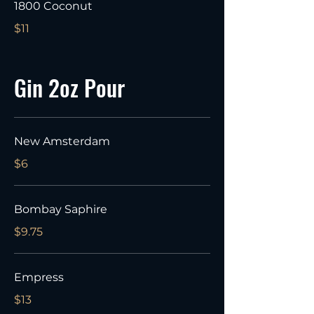
1800 Coconut
$11
Gin 2oz Pour
New Amsterdam
$6
Bombay Saphire
$9.75
Empress
$13